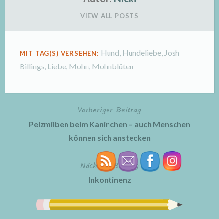
VIEW ALL POSTS
Hund
,
Hundeliebe
,
Josh
MIT TAG(S) VERSEHEN:
Billings
,
Liebe
,
Mohn
,
Mohnblüten
Vorheriger Beitrag
Beitragsnavigation
Pelzmilben beim Kaninchen – auch Menschen
können sich anstecken
Nächster Beitrag
Inkontinenz