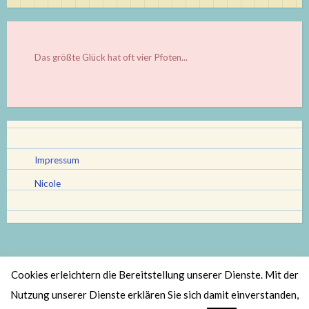
Das größte Glück hat oft vier Pfoten...
Impressum
Nicole
Cookies erleichtern die Bereitstellung unserer Dienste. Mit der
Stolz bereitgestellt von WordPress
|
Theme: Scratchpad von
Nutzung unserer Dienste erklären Sie sich damit einverstanden,
Automattic
.