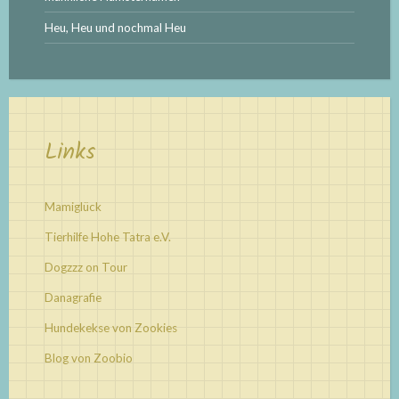
Heu, Heu und nochmal Heu
Links
Mamiglück
Tierhilfe Hohe Tatra e.V.
Dogzzz on Tour
Danagrafie
Hundekekse von Zookies
Blog von Zoobio