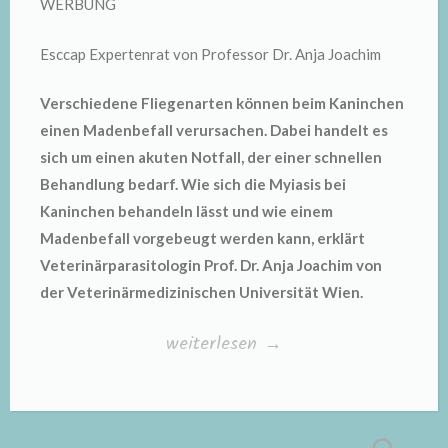
WERBUNG
Esccap Expertenrat von Professor Dr. Anja Joachim
Verschiedene Fliegenarten können beim Kaninchen
einen Madenbefall verursachen. Dabei handelt es
sich um einen akuten Notfall, der einer schnellen
Behandlung bedarf. Wie sich die Myiasis bei
Kaninchen behandeln lässt und wie einem
Madenbefall vorgebeugt werden kann, erklärt
Veterinärparasitologin Prof. Dr. Anja Joachim von
der Veterinärmedizinischen Universität Wien.
„Fliegenmadenbefall
weiterlesen
→
(Myiasis)
bei
Kaninchen“