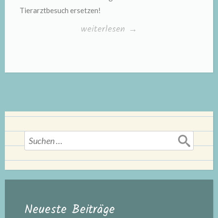
Tierarztbesuch ersetzen!
„Homöopathie
weiterlesen
→
für
Hunde“
Suchen
nach:
Neueste Beiträge