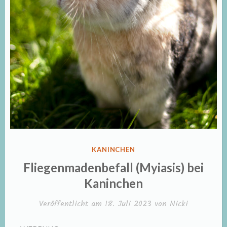
VERÖFFENTLICHT
KANINCHEN
IN
Fliegenmadenbefall (Myiasis) bei
Kaninchen
Veröffentlicht am
18. Juli 2023
von
Nicki