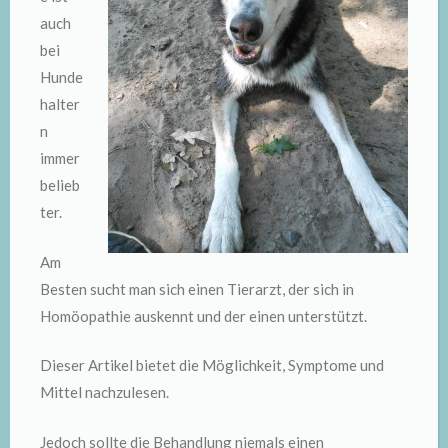
auch
bei
Hunde
halter
n
immer
belieb
ter.
Am
Besten sucht man sich einen Tierarzt, der sich in
Homöopathie auskennt und der einen unterstützt.
Dieser Artikel bietet die Möglichkeit, Symptome und
Mittel nachzulesen.
Jedoch sollte die Behandlung niemals einen