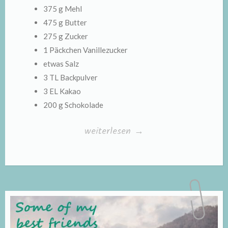
375 g Mehl
475 g Butter
275 g Zucker
1 Päckchen Vanillezucker
etwas Salz
3 TL Backpulver
3 EL Kakao
200 g Schokolade
„Osterhasenkuchen“
weiterlesen
→