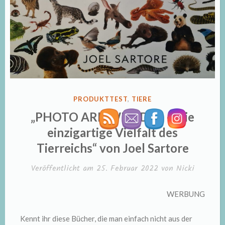
VERÖFFENTLICHT
PRODUKTTEST
,
TIERE
IN
„PHOTO ARK WUNDER – Die
einzigartige Vielfalt des
Tierreichs“ von Joel Sartore
Veröffentlicht am
25. Februar 2022
von
Nicki
WERBUNG
Kennt ihr diese Bücher, die man einfach nicht aus der