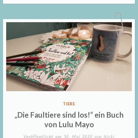
des
Jahres
2020“
VERÖFFENTLICHT
TIERE
IN
„Die Faultiere sind los!“ ein Buch
von Lulu Mayo
Veröffentlicht am
30. Mai 2020
von
Nicki