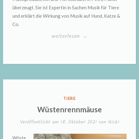
überzeugt. Sie ist Expertin in Sachen Musik für Tiere
und erklärt die Wirkung von Musik auf Hund, Katze &
Co.
„Die
weiterlesen
→
Wirkung
von
Musik
auf
Hund,
Katze
VERÖFFENTLICHT
TIERE
&
IN
Wüstenrennmäuse
Co“
Veröffentlicht am
18. Oktober 2021
von
Nicki
Wüste