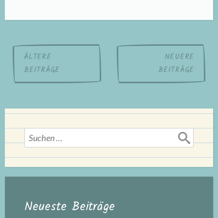
sind
los!“
ein
Beitragsnavigation
Buch
ÄLTERE
NEUERE
von
BEITRÄGE
BEITRÄGE
Lulu
Mayo“
Suchen
nach:
Neueste Beiträge