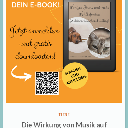
Vielfalt
des
Tierreichs“
von
Joel
Sartore“
VERÖFFENTLICHT
TIERE
IN
Die Wirkung von Musik auf