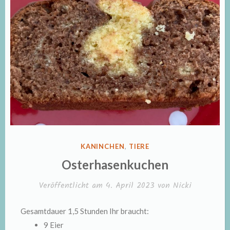
VERÖFFENTLICHT
KANINCHEN
,
TIERE
IN
Osterhasenkuchen
Veröffentlicht am
4. April 2023
von
Nicki
Gesamtdauer 1,5 Stunden Ihr braucht:
9 Eier