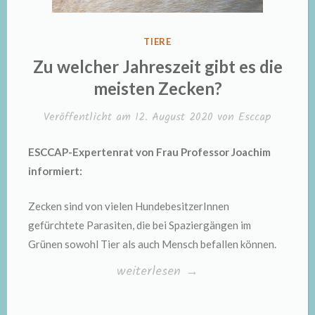
VERÖFFENTLICHT
TIERE
IN
Zu welcher Jahreszeit gibt es die
meisten Zecken?
Veröffentlicht am
12. August 2020
von
Esccap
ESCCAP-Expertenrat von Frau Professor Joachim
informiert:
Zecken sind von vielen HundebesitzerInnen
gefürchtete Parasiten, die bei Spaziergängen im
Grünen sowohl Tier als auch Mensch befallen können.
„Zu
weiterlesen
→
welcher