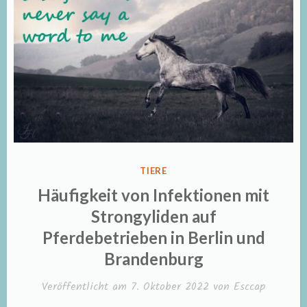
VERÖFFENTLICHT
TIERE
IN
Häufigkeit von Infektionen mit
Strongyliden auf
Pferdebetrieben in Berlin und
Brandenburg
Veröffentlicht am
7. Oktober 2022
von
Esccap