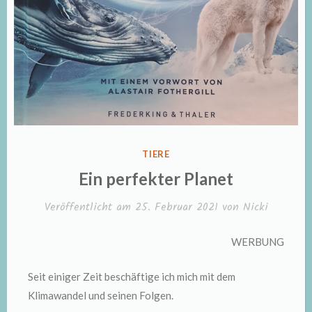
VERÖFFENTLICHT
TIERE
IN
Ein perfekter Planet
Veröffentlicht am
25. Februar 2021
von
Nicki
WERBUNG
Seit einiger Zeit beschäftige ich mich mit dem
Klimawandel und seinen Folgen.