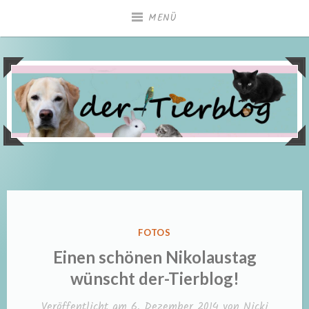
Zum
MENÜ
Inhalt
springen
VERÖFFENTLICHT
FOTOS
IN
Einen schönen Nikolaustag
wünscht der-Tierblog!
Veröffentlicht am
6. Dezember 2014
von
Nicki