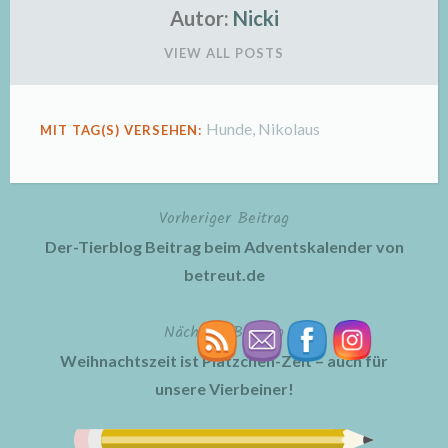
Autor:
Nicki
VIEW ALL POSTS
Hunde
,
Nikolaus
MIT TAG(S) VERSEHEN:
Vorheriger Beitrag
Beitragsnavigation
Der-Tierblog Beitrag beim Adventskalender von
betreut.de
Nächster Beitrag
Weihnachtszeit ist Plätzchen-Zeit – auch für
unsere Vierbeiner!