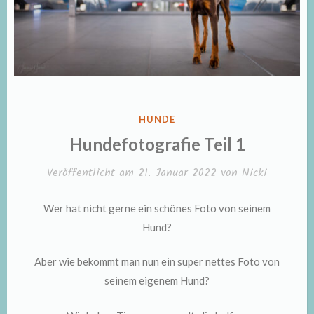
VERÖFFENTLICHT
HUNDE
IN
Hundefotografie Teil 1
Veröffentlicht am
21. Januar 2022
von
Nicki
Wer hat nicht gerne ein schönes Foto von seinem
Hund?
Aber wie bekommt man nun ein super nettes Foto von
seinem eigenem Hund?