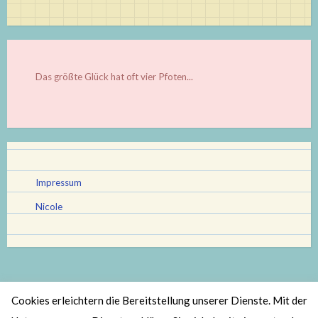
Das größte Glück hat oft vier Pfoten...
Impressum
Nicole
Cookies erleichtern die Bereitstellung unserer Dienste. Mit der
Stolz bereitgestellt von WordPress
|
Theme: Scratchpad von