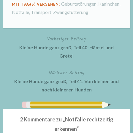
Geburtstörungen
,
Kaninchen
,
MIT TAG(S) VERSEHEN:
Notfälle
,
Transport
,
Zwangsfütterung
Vorheriger Beitrag
Beitragsnavigation
Kleine Hunde ganz groß, Teil 40: Hänsel und
Gretel
Nächster Beitrag
Kleine Hunde ganz groß, Teil 41: Von kleinen und
noch kleineren Hunden
2 Kommentare zu „
Notfälle rechtzeitig
erkennen
“