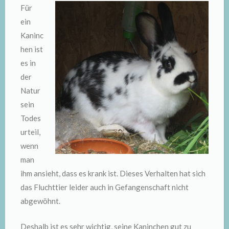
Für
ein
Kaninc
hen ist
es in
der
Natur
sein
Todes
urteil,
wenn
man
ihm ansieht, dass es krank ist. Dieses Verhalten hat sich
das Fluchttier leider auch in Gefangenschaft nicht
abgewöhnt.
Deshalb ist es sehr wichtig, seine Kaninchen gut zu