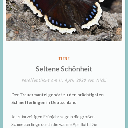
VERÖFFENTLICHT
TIERE
IN
Seltene Schönheit
Veröffentlicht am
11. April 2020
von
Nicki
Der Trauermantel gehört zu den prächtigsten
Schmetterlingen in Deutschland
Jetzt im zeitigen Frühjahr segeln die großen
Schmetterlinge durch die warme Aprilluft. Die