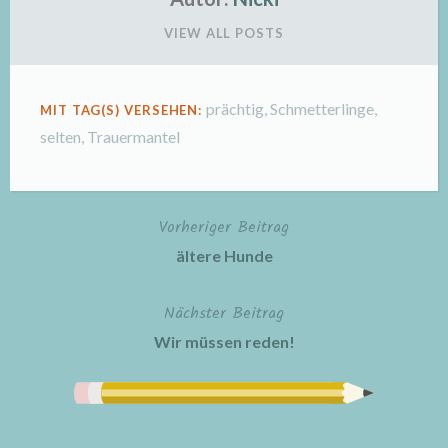
VIEW ALL POSTS
prächtig
,
Schmetterlinge
,
MIT TAG(S) VERSEHEN:
selten
,
Trauermantel
Vorheriger Beitrag
Beitragsnavigation
ältere Hunde
Nächster Beitrag
Wir müssen reden!