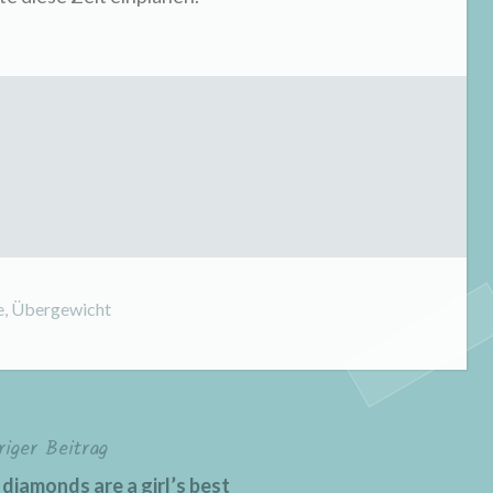
e
,
Übergewicht
riger Beitrag
diamonds are a girl’s best