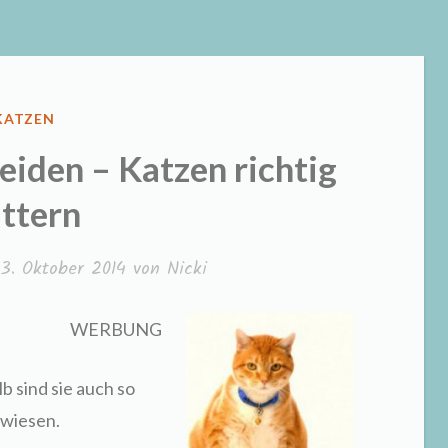
VERÖFFENTLICHT
KATZEN
IN
iden – Katzen richtig
ttern
3. Oktober 2014
von
Nicki
WERBUNG
b sind sie auch so
ewiesen.