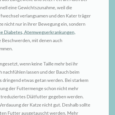
nell eine Gewichtszunahme, weil die
fwechsel verlangsamen und den Kater träger
e nicht nur in ihrer Bewegung ein, sondern
wie Diabetes, Atemwegserkrankungen,
ne Beschwerden, mit denen auch
ommen.
ngesetzt, wenn keine Taille mehr bei ihr
ch nachfühlen lassen und der Bauch beim
ss dringend etwas getan werden. Bei starkem
rung der Futtermenge schon nicht mehr
fettreduziertes Diätfutter gegeben werden.
erdauung der Katze nicht gut. Deshalb sollte
nten Futter ausgetauscht werden. Mehr