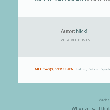
Autor:
Nicki
VIEW ALL POSTS
Futter
,
Katzen
,
Spiel
MIT TAG(S) VERSEHEN:
Vorhe
Beitragsnavigation
Who ever said that 