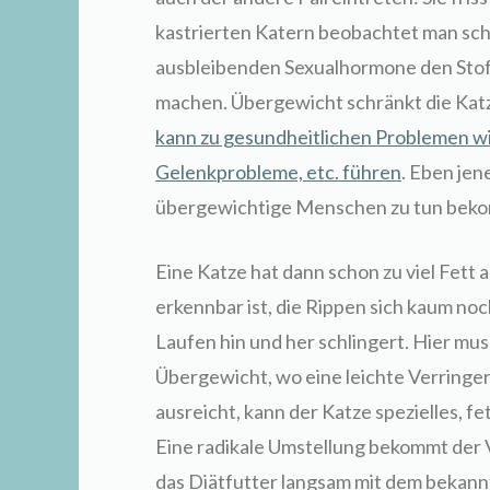
kastrierten Katern beobachtet man sch
ausbleibenden Sexualhormone den Stof
machen. Übergewicht schränkt die Katz
kann zu gesundheitlichen Problemen 
Gelenkprobleme, etc. führen
. Eben je
übergewichtige Menschen zu tun bek
Eine Katze hat dann schon zu viel Fett a
erkennbar ist, die Rippen sich kaum no
Laufen hin und her schlingert. Hier mu
Übergewicht, wo eine leichte Verringe
ausreicht, kann der Katze spezielles, 
Eine radikale Umstellung bekommt der V
das Diätfutter langsam mit dem bekan