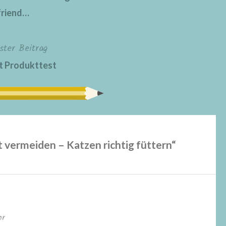
friend…
ster Beitrag
t Produkttest
 vermeiden – Katzen richtig füttern
“
hr