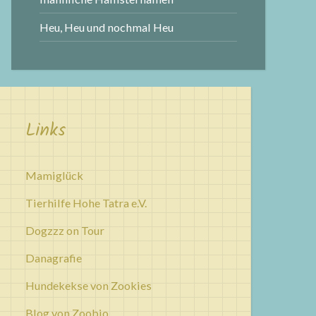
Heu, Heu und nochmal Heu
Links
Mamiglück
Tierhilfe Hohe Tatra e.V.
Dogzzz on Tour
Danagrafie
Hundekekse von Zookies
Blog von Zoobio