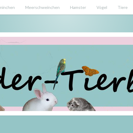
ninchen
Meerschweinchen
Hamster
Vögel
Tiere